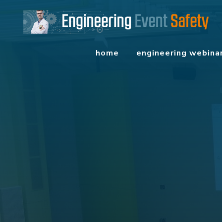
Ga
naar
inhoud
home
engineering webina
(Druk
enter)